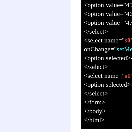
<option value=
<option value
<option value=
</select>
<select name="
s0
onChange="
setMe
<option selected>-
</select>
<select name="
s1
<option selected>-
</select>
</form>
</body>
</html>