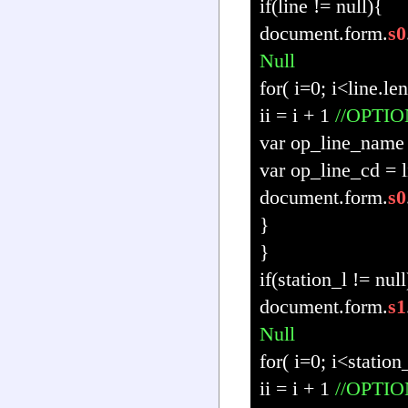
if(line != null){
document.form.
s0
Null
for( i=0; i<line.le
ii = i + 1
//OP
var op_line_name 
var op_line_cd = l
document.form.
s0
}
}
if(station_l != null
document.form.
s1
Null
for( i=0; i<station
ii = i + 1
//OP