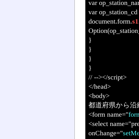
var op_station_na
var op_station_cd 
document.form.
s1
Option(op_station
}
}
}
}
// --></script>
</head>
<body>
都道府県から沿線
<form name="
for
<select name="pre
onChange="
setMe