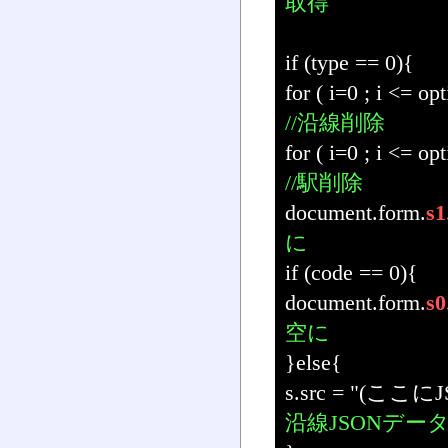
取得
if (type == 0){
for ( i=0 ; i <= o
//沿線削除
for ( i=0 ; i <= o
//駅削除
document.form.
s1
に
if (code == 0){
document.form.
s0
空に
}else{
s.src = "(ここに
沿線JSONデータ