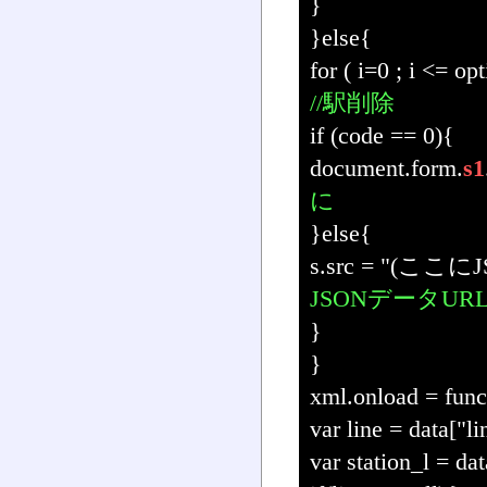
}
}else{
for ( i=0 ; i <= o
//駅削除
if (code == 0){
document.form.
s1
に
}else{
s.src = "(ここにJ
JSONデータUR
}
}
xml.onload = func
var line = data["li
var station_l = dat