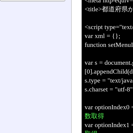
<meta http-equiv=
<title>都道府
<script type="text
var xml = {};
function setMenu
var s = document
[0].appendChild(d
s.type = "text/java
s.charset = "utf-8"
var optionIndex0 
数取得
var optionIndex1 