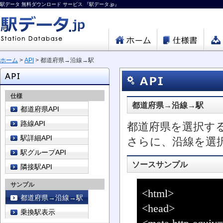
駅データ 無料ダウンロード サービス 『駅データ.jp』
ホーム
>
API
> 都道府県→沿線→駅
仕様
都道府県→沿線→駅
都道府県API
路線API
都道府県を選択す
駅詳細API
さらに、沿線を選
駅グループAPI
ソースサンプル
隣接駅API
サンプル
<html>
都道府県→沿線→駅
<head>
乗換駅表示